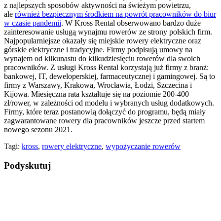
z najlepszych sposobów aktywności na świeżym powietrzu,
ale
również bezpiecznym środkiem na powrót pracowników do biur
w czasie pandemii
. W Kross Rental obserwowano bardzo duże
zainteresowanie usługą wynajmu rowerów ze strony polskich firm.
Najpopularniejsze okazały się miejskie rowery elektryczne oraz
górskie elektryczne i tradycyjne. Firmy podpisują umowy na
wynajem od kilkunastu do kilkudziesięciu rowerów dla swoich
pracowników. Z usługi Kross Rental korzystają już firmy z branż:
bankowej, IT, deweloperskiej, farmaceutycznej i gamingowej. Są to
firmy z Warszawy, Krakowa, Wrocławia, Łodzi, Szczecina i
Kijowa. Miesięczna rata kształtuje się na poziomie 200-400
zł/rower, w zależności od modelu i wybranych usług dodatkowych.
Firmy, które teraz postanowią dołączyć do programu, będą miały
zagwarantowane rowery dla pracowników jeszcze przed startem
nowego sezonu 2021.
Tagi:
kross
,
rowery elektryczne
,
wypożyczanie rowerów
Podyskutuj