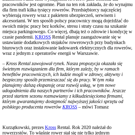
pracowników jest ogromne. Plan na ten rok zakłada, że do wynajmu
dla firm trafi kilka tysięcy rowerów. Przedsiębiorcy najczęściej
wybierają rowery wraz z pakietem ubezpieczeń, serwisem i
akcesoriami. W ten sposób polscy pracownicy mogą dojeżdżać do
swoich miejsc pracy bez korków, stresu i straty czasu na szukanie
miejsca parkingowego. Co więcej, dbają też o zdrowie i kondycję w
czasie pandemii.
KROSS
Rental planuje zaangażowanie się w
ustawianie dodatkowych stojaków rowerowych przy budynkach
biurowych oraz instalowanie ładowarek elektrycznych dla rowerów,
wraz z jednym z operatorów energii w Warszawie.
– Kross Rental zawojował rynek. Nasza propozycja okazała się
świetnym rozwiązaniem dla firm, którym zależy, by w ramach
benefitów pracowniczych, ich ludzie mogli w zdrowy, aktywny i
bezpieczny sposób przemieszczać się do pracy. W tym roku
planujemy dalszą ekspansję oraz rozwój usług, w tym nowe
udogodnienia dla naszych partnerów i ich pracowników. Jeszcze
przed startem sezonu rozmawiamy z kilkudziesięcioma firmami,
którym gwarantujemy dostępność najwyższej jakości sprzętu od
polskiego producenta rowerów
KROSS
–
mówi Tomasz
Kurzątkowski, prezes
Kross
Rental. Rok 2020 należał do
rowerzystów. To właśnie rower stał się nie tylko jednym