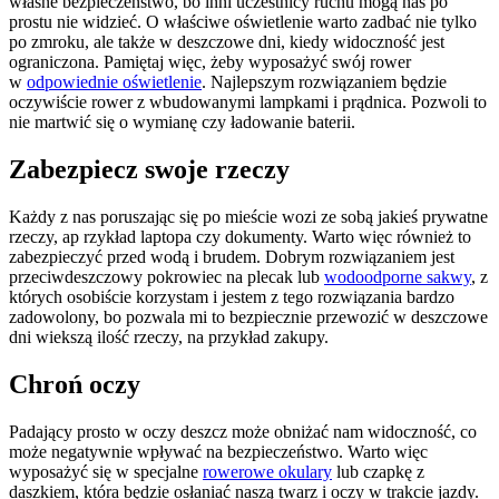
własne bezpieczeństwo, bo inni uczestnicy ruchu mogą nas po
prostu nie widzieć. O właściwe oświetlenie warto zadbać nie tylko
po zmroku, ale także w deszczowe dni, kiedy widoczność jest
ograniczona. Pamiętaj więc, żeby wyposażyć swój rower
w
odpowiednie oświetlenie
. Najlepszym rozwiązaniem będzie
oczywiście rower z wbudowanymi lampkami i prądnica. Pozwoli to
nie martwić się o wymianę czy ładowanie baterii.
Zabezpiecz swoje rzeczy
Każdy z nas poruszając się po mieście wozi ze sobą jakieś prywatne
rzeczy, ap rzykład laptopa czy dokumenty. Warto więc również to
zabezpieczyć przed wodą i brudem. Dobrym rozwiązaniem jest
przeciwdeszczowy pokrowiec na plecak lub
wodoodporne sakwy
, z
których osobiście korzystam i jestem z tego rozwiązania bardzo
zadowolony, bo pozwala mi to bezpiecznie przewozić w deszczowe
dni wiekszą ilość rzeczy, na przykład zakupy.
Chroń oczy
Padający prosto w oczy deszcz może obniżać nam widoczność, co
może negatywnie wpływać na bezpieczeństwo. Warto więc
wyposażyć się w specjalne
rowerowe okulary
lub czapkę z
daszkiem, która będzie osłaniać naszą twarz i oczy w trakcie jazdy.