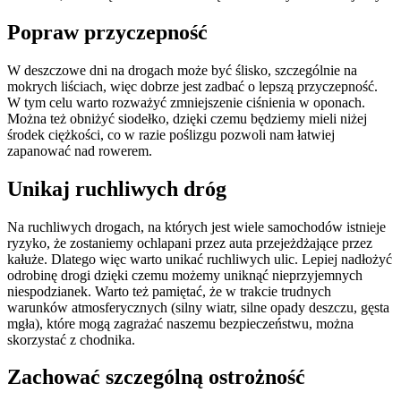
Popraw przyczepność
W deszczowe dni na drogach może być ślisko, szczególnie na
mokrych liściach, więc dobrze jest zadbać o lepszą przyczepność.
W tym celu warto rozważyć zmniejszenie ciśnienia w oponach.
Można też obniżyć siodełko, dzięki czemu będziemy mieli niżej
środek ciężkości, co w razie poślizgu pozwoli nam łatwiej
zapanować nad rowerem.
Unikaj ruchliwych dróg
Na ruchliwych drogach, na których jest wiele samochodów istnieje
ryzyko, że zostaniemy ochlapani przez auta przejeżdżające przez
kałuże. Dlatego więc warto unikać ruchliwych ulic. Lepiej nadłożyć
odrobinę drogi dzięki czemu możemy uniknąć nieprzyjemnych
niespodzianek. Warto też pamiętać, że w trakcie trudnych
warunków atmosferycznych (silny wiatr, silne opady deszczu, gęsta
mgła), które mogą zagrażać naszemu bezpieczeństwu, można
skorzystać z chodnika.
Zachować szczególną ostrożność