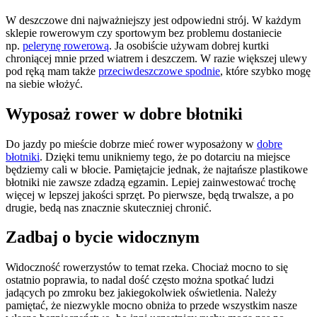
W deszczowe dni najważniejszy jest odpowiedni strój. W każdym
sklepie rowerowym czy sportowym bez problemu dostaniecie
np.
pelerynę rowerową
. Ja osobiście używam dobrej kurtki
chroniącej mnie przed wiatrem i deszczem. W razie większej ulewy
pod ręką mam także
przeciwdeszczowe spodnie
, które szybko mogę
na siebie włożyć.
Wyposaż rower w dobre błotniki
Do jazdy po mieście dobrze mieć rower wyposażony w
dobre
błotniki
. Dzięki temu unikniemy tego, że po dotarciu na miejsce
będziemy cali w błocie. Pamiętajcie jednak, że najtańsze plastikowe
błotniki nie zawsze zdadzą egzamin. Lepiej zainwestować trochę
więcej w lepszej jakości sprzęt. Po pierwsze, będą trwalsze, a po
drugie, bedą nas znacznie skuteczniej chronić.
Zadbaj o bycie widocznym
Widoczność rowerzystów to temat rzeka. Chociaż mocno to się
ostatnio poprawia, to nadal dość często można spotkać ludzi
jadących po zmroku bez jakiegokolwiek oświetlenia. Należy
pamiętać, że niezwykle mocno obniża to przede wszystkim nasze